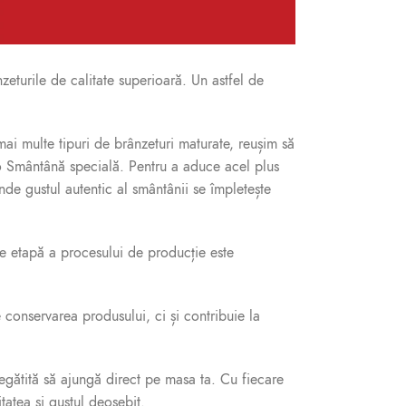
zeturile de calitate superioară. Un astfel de
ai multe tipuri de brânzeturi maturate, reușim să
 o Smântână specială. Pentru a aduce acel plus
e gustul autentic al smântânii se împletește
are etapă a procesului de producție este
 conservarea produsului, ci și contribuie la
egătită să ajungă direct pe masa ta. Cu fiecare
tatea și gustul deosebit.