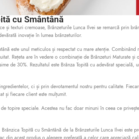
opită cu Smântână
e și texturi cremoase, Brânzeturile Lunca Ilvei se remarcă prin brân
evărată inovație în lumea brânzeturilor.
tână este unul meticulos și respectat cu mare atenție. Combinând m
uitat. Rețeta are în vedere o combinație de Brânzeturi Maturate și
me de 30%. Rezultatul este Brânza Topită cu adevărat specială, und
ingredientelor, ci și prin devotamentul nostru pentru calitate. Fiec
t și fiecare client este mulțumit.
 de topire speciale. Acestea nu fac doar minuni în ceea ce privește
 Brânzica Topită cu Smântână de la Brânzeturile Lunca Ilvei este pr
 fac din acest produs o alegere preferată a celor care apreciază cali