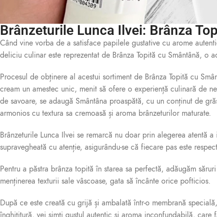
Brânzeturile Lunca Ilvei: Brânza T
Când vine vorba de a satisface papilele gustative cu arome autentic
deliciu culinar este reprezentat de Brânza Topită cu Smântână, o ad
Procesul de obținere al acestui sortiment de Brânza Topită cu Smân
cream un amestec unic, menit să ofere o experiență culinară de ne
de savoare, se adaugă Smântâna proaspătă, cu un conținut de grăsi
armonios cu textura sa cremoasă și aroma brânzeturilor maturate.
Brânzeturile Lunca Ilvei se remarcă nu doar prin alegerea atentă a 
supravegheată cu atenție, asigurându-se că fiecare pas este respecta
Pentru a păstra brânza topită în starea sa perfectă, adăugăm săruri
menținerea texturii sale vâscoase, gata să încânte orice pofticios.
După ce este creată cu grijă și ambalată într-o membrană specială,
înghițitură, vei simți gustul autentic și aroma inconfundabilă, care