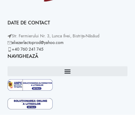
DATE DE CONTACT
Str. Fermierului Nr. 3, Lunca Ilvei, Bistrița-Năsăud
eliezerlactoprod@yahoo.com
+40 760 241 745
NAVIGHEAZĂ
Copyright ©2026 -
Eliezer Prod.
Creat de
Studio 157
.