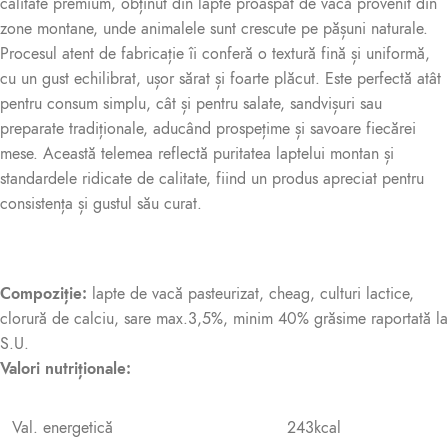
calitate
premium
, obținut din lapte proaspăt de vacă provenit din
zone montane, unde animalele sunt crescute pe pășuni naturale.
Procesul atent de fabricație îi conferă o textură fină și uniformă,
cu un gust echilibrat, ușor sărat și foarte plăcut. Este perfectă atât
pentru consum simplu, cât și pentru salate, sandvișuri sau
preparate tradiționale, aducând prospețime și savoare fiecărei
mese. Această telemea reflectă puritatea laptelui montan și
standardele ridicate de calitate, fiind un produs apreciat pentru
consistența și gustul său curat.
Compoziție:
lapte de vacă pasteurizat, cheag, culturi lactice,
clorură de calciu, sare max.3,5%, minim 40% grăsime raportată la
S.U.
Valori nutriționale:
Val. energetică
243kcal