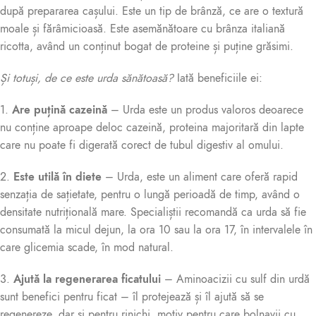
după prepararea cașului. Este un tip de brânză, ce are o textură
moale și fărâmicioasă. Este asemănătoare cu brânza italiană
ricotta, având un conținut bogat de proteine și puține grăsimi.
Și totuși, de ce este urda sănătoasă?
Iată beneficiile ei:
1.
Are puțină cazeină
– Urda este un produs valoros deoarece
nu conține aproape deloc cazeină, proteina majoritară din lapte
care nu poate fi digerată corect de tubul digestiv al omului.
2.
Este utilă în diete
– Urda, este un aliment care oferă rapid
senzația de sațietate, pentru o lungă perioadă de timp, având o
densitate nutrițională mare. Specialiștii recomandă ca urda să fie
consumată la micul dejun, la ora 10 sau la ora 17, în intervalele în
care glicemia scade, în mod natural.
3.
Ajută la regenerarea ficatului
– Aminoacizii cu sulf din urdă
sunt benefici pentru ficat – îl protejează și îl ajută să se
regenereze, dar și pentru rinichi, motiv pentru care bolnavii cu