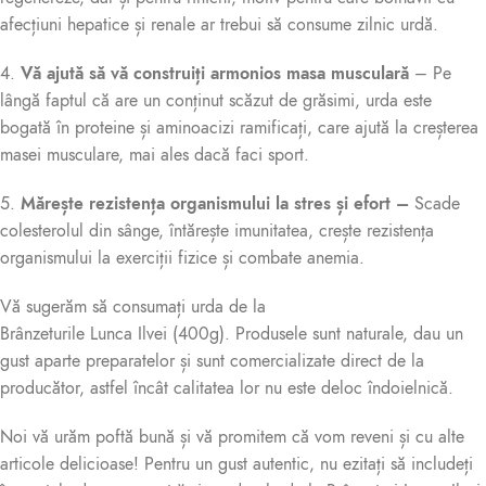
afecțiuni hepatice și renale ar trebui să consume zilnic urdă.
4.
Vă ajută să vă construiți armonios masa musculară
– Pe
lângă faptul că are un conținut scăzut de grăsimi, urda este
bogată în proteine și aminoacizi ramificați, care ajută la creșterea
masei musculare, mai ales dacă faci sport.
5.
Mărește rezistența organismului la stres și efort –
Scade
colesterolul din sânge, întărește imunitatea, crește rezistența
organismului la exerciții fizice și combate anemia.
Vă sugerăm să consumați urda de la
Brânzeturile Lunca Ilvei (400g). Produsele sunt naturale, dau un
gust aparte preparatelor și sunt comercializate direct de la
producător, astfel încât calitatea lor nu este deloc îndoielnică.
Noi vă urăm poftă bună și vă promitem că vom reveni și cu alte
articole delicioase! Pentru un gust autentic, nu ezitați să includeți