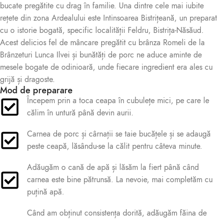
bucate pregătite cu drag în familie. Una dintre cele mai iubite
rețete din zona Ardealului este Intinsoarea Bistrițeană, un preparat
cu o istorie bogată, specific localității Feldru, Bistrița-Năsăud.
Acest delicios fel de mâncare pregătit cu brânza Romeli de la
Brânzeturi Lunca Ilvei și bunătăți de porc ne aduce aminte de
mesele bogate de odinioară, unde fiecare ingredient era ales cu
grijă și dragoste.
Mod de preparare
Începem prin a toca ceapa în cubulețe mici, pe care le
călim în untură până devin aurii.
Carnea de porc și cârnații se taie bucățele și se adaugă
peste ceapă, lăsându-se la călit pentru câteva minute.
Adăugăm o cană de apă și lăsăm la fiert până când
carnea este bine pătrunsă. La nevoie, mai completăm cu
puțină apă.
Când am obținut consistența dorită, adăugăm făina de