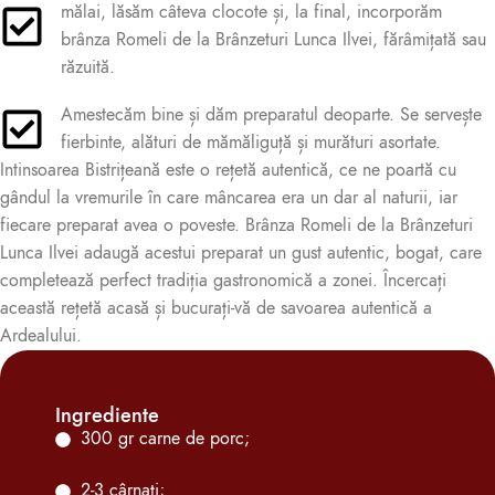
mălai, lăsăm câteva clocote și, la final, incorporăm
brânza Romeli de la Brânzeturi Lunca Ilvei, fărâmițată sau
răzuită.
Amestecăm bine și dăm preparatul deoparte. Se servește
fierbinte, alături de mămăliguță și murături asortate.
Intinsoarea Bistrițeană este o rețetă autentică, ce ne poartă cu
gândul la vremurile în care mâncarea era un dar al naturii, iar
fiecare preparat avea o poveste. Brânza Romeli de la Brânzeturi
Lunca Ilvei adaugă acestui preparat un gust autentic, bogat, care
completează perfect tradiția gastronomică a zonei. Încercați
această rețetă acasă și bucurați-vă de savoarea autentică a
Ardealului.
Ingrediente
300 gr carne de porc;
2-3 cârnați;