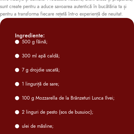
sunt create pentru a aduce savoarea autentică în bucătăria ta și
pentru a transforma fiecare rețetă într-o experiență de neuitat.
Ingrediente:
500 g făină;
300 ml apă caldă;
7 g drojdie uscată;
1 linguriță de sare;
100 g Mozzarella de la Brânzeturi Lunca Ilvei;
2 linguri de pesto (sos de busuioc);
ulei de măsline;