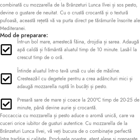
combinată cu mozzarella de la Brânzeturi Lunca Ilvei și sos pesto,
devine o gustare de neuitat. Cu o crustă crocantă și o textură
pufoasă, această rețetă vă va purta direct pe tărâmurile însorite ale
Mediteranei.
Mod de preparare:
Într-un bol mare, amestecă făina, drojdia și sarea. Adaugă
apă caldă și frământă aluatul timp de 10 minute. Lasă-l la
crescut timp de o oră.
Întinde aluatul într-o tavă unsă cu ulei de măsline.
Crestează-l cu degetele pentru a crea adâncituri mici și
adaugă mozzarella ruptă în bucăți și pesto.
Presară sare de mare și coace la 200°C timp de 20-25 de
minute, până devine aurie și crocantă.
Foccaccia cu mozzarella și pesto aduce o aromă unică, care va
cuceri orice iubitor de gusturi autentice. Cu mozzarella de la
Brânzeturi Lunca Ilvei, vă veți bucura de o combinație perfectă
între tradiție și calitate. Produsele noastre, atent alese și preparate,