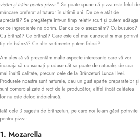
visăm și trăim pentru pizza.
” Se poate spune că pizza este felul de
mâncare preferat al tuturor în ultimii ani. De ce e atât de
apreciată? Se pregătește într-un timp relativ scurt și putem adăuga
orice ingrediente ne dorim. Dar cu ce o asezonăm? Cu busuioc?
Cu brânză? Ce brânză? Care este cel mai cunoscut și mai potrivit
tip de brânză? Ce alte sortimente putem folosi?
Am ales să vă prezentăm multe aspecte interesante care vă vor
încuraja să consumați produse căt se poate de naturale, de cea
mai înaltă calitate, precum cele de la Brânzeturi Lunca Ilvei.
Produsele noastre sunt naturale, dau un gust aparte preparatelor și
sunt comercializate direct de la producător, altfel încât calitatea
lor nu este deloc îndoielnică.
Iată cele 3 sugestii de brânzeturi, pe care noi le-am găsit potrivite
pentru pizza:
1. Mozarella