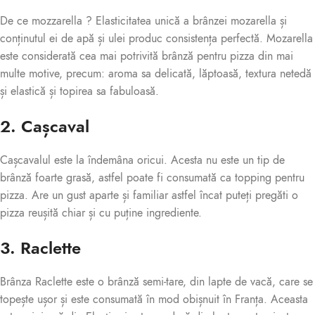
De ce mozzarella ? Elasticitatea unică a brânzei mozarella și
conținutul ei de apă și ulei produc consistența perfectă. Mozarella
este considerată cea mai potrivită brânză pentru pizza din mai
multe motive, precum: aroma sa delicată, lăptoasă, textura netedă
și elastică și topirea sa fabuloasă.
2. Cașcaval
Cașcavalul este la îndemâna oricui. Acesta nu este un tip de
brânză foarte grasă, astfel poate fi consumată ca topping pentru
pizza. Are un gust aparte și familiar astfel încat puteți pregăti o
pizza reușită chiar și cu puține ingrediente.
3. Raclette
Brânza Raclette este o brânză semi-tare, din lapte de vacă, care se
topește ușor și este consumată în mod obișnuit în Franța. Aceasta