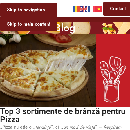
Contact
Skip to navigation
Blog
Skip to main content
Top 3 sortimente de brânză pentru
Pizza
„Pizza nu este o „
tendință
”, ci ,,
un mod de viață
” –
Respirăm,