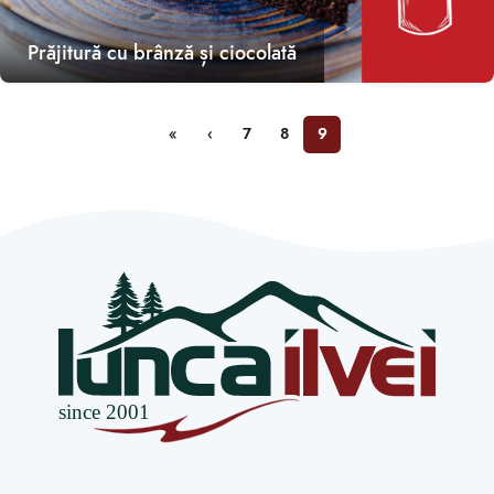
Prăjitură cu brânză și ciocolată
«
‹
7
8
9